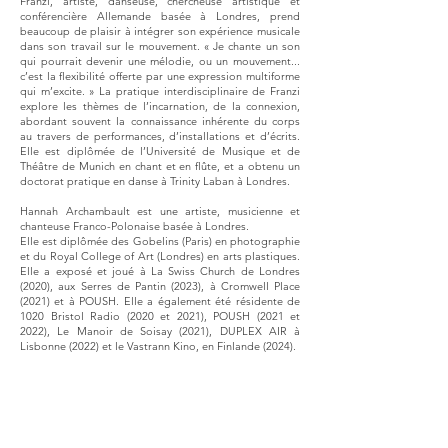
Franzi, artiste, danseuse, chercheuse artistique et
conférencière Allemande basée à Londres, prend
beaucoup de plaisir à intégrer son expérience musicale
dans son travail sur le mouvement. « Je chante un son
qui pourrait devenir une mélodie, ou un mouvement...
c’est la flexibilité offerte par une expression multiforme
qui m’excite. » La pratique interdisciplinaire de Franzi
explore les thèmes de l’incarnation, de la connexion,
abordant souvent la connaissance inhérente du corps
au travers de performances, d’installations et d’écrits.
Elle est diplômée de l’Université de Musique et de
Théâtre de Munich en chant et en flûte, et a obtenu un
doctorat pratique en danse à Trinity Laban à Londres.
Hannah Archambault est une artiste, musicienne et
chanteuse Franco-Polonaise basée à Londres.
Elle est diplômée des Gobelins (Paris) en photographie
et du Royal College of Art (Londres) en arts plastiques.
Elle a exposé et joué à La Swiss Church de Londres
(2020), aux Serres de Pantin (2023), à Cromwell Place
(2021) et à POUSH. Elle a également été résidente de
1020 Bristol Radio (2020 et 2021), POUSH (2021 et
2022), Le Manoir de Soisay (2021), DUPLEX AIR à
Lisbonne (2022) et le Vastrann Kino, en Finlande (2024).