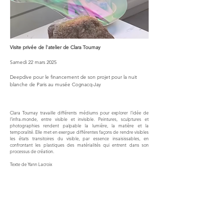
Visite privée de l'atelier de Clara Tournay
Samedi 22 mars 2025
Deepdive pour le financement de son projet pour la nuit
blanche de Paris au musée Cognacq-Jay
Clara Tournay travaille différents médiums pour explorer l’idée de
l’infra-monde, entre visible et invisible. Peintures, sculptures et
photographies rendent palpable la lumière, la matière et la
temporalité. Elle met en exergue différentes façons de rendre visibles
les états transitoires du visible, par essence insaisissables, en
confrontant les plastiques des matérialités qui entrent dans son
processus de création.
Texte de Yann Lacroix